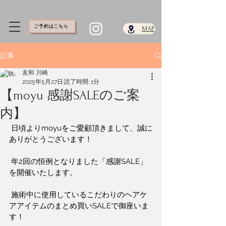
ご予約はこちら
​MAP
記事
友和 川崎
2025年5月27日
読了時間: 1分
【moyu 感謝SALEのご案
内】
 日頃よりmoyuをご愛顧頂きまして、誠に
ありがとうございます！
 年2回の恒例となりました「感謝SALE」
を開催いたします。
 施術中に使用しているこだわりのヘアケ
アアイテムのまとめ買いSALEで御座いま
す！