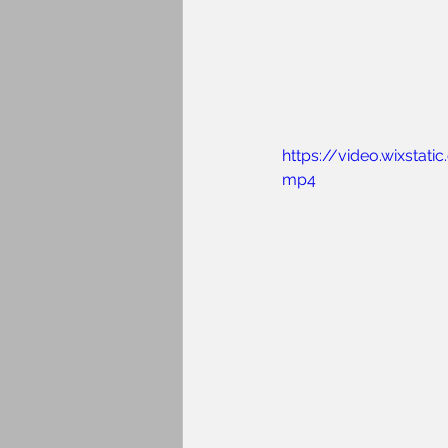
https://video.wixsta
mp4