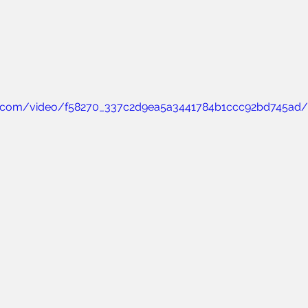
tic.com/video/f58270_337c2d9ea5a3441784b1ccc92bd745ad/