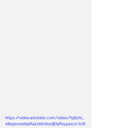
https://video.wixstatic.com/video/f58270_
a8a5ece2d9df4a7eb0ba3874fb5441ca/108